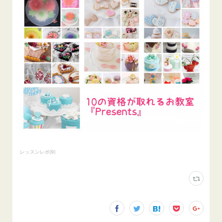
レッスンレポ
(
9
)