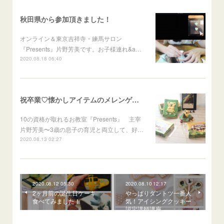
秋田県から参加頂きました！
オンライン＆東京吉祥寺・練馬サロン
『Presents』片野芳美です。お子様連れ&a…
2020.08.18 06:40
祝卒業♡懐かしアイテムのメレンゲ細工で❣️
10の資格が取れるお教室『Presents』 主宰
片野芳美〜3歳の息子の育児と両立して、好…
2020.08.13 02:27
2020.08.12 05:30
2020.08.10 12:17
2ヶ月前の誕生日ケーキ
やっぱりダントツ一番人
食べてみました！
気！アイシングクッキー
認定講師講座