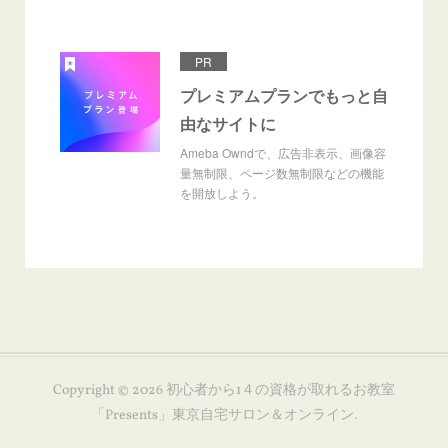
PR
プレミアムプランでもっと自
由なサイトに
Ameba Owndで、広告非表示、画像容
量無制限、ページ数無制限などの機能
を開放しよう。
Copyright ©
2026
初心者から1４の資格が取れるお教室
「Presents」東京自宅サロン＆オンライン
.