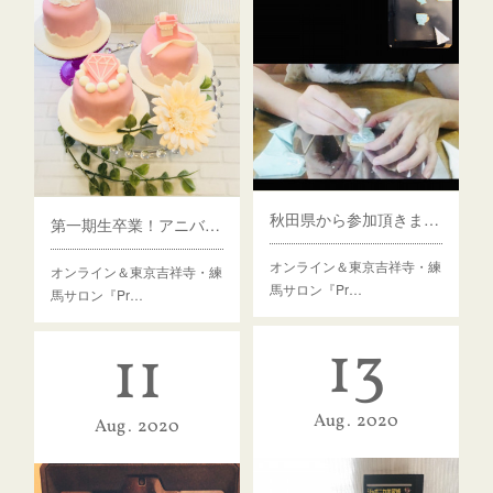
秋田県から参加頂きました！
第一期生卒業！アニバーサリーケーキ認定講座
オンライン＆東京吉祥寺・練
オンライン＆東京吉祥寺・練
馬サロン『Pr…
馬サロン『Pr…
13
11
Aug
2020
Aug
2020