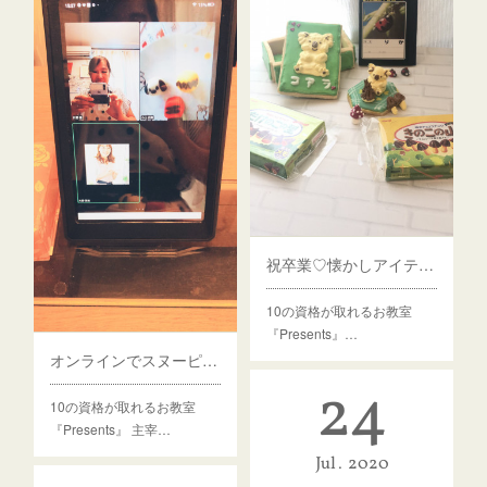
祝卒業♡懐かしアイテムのメレンゲ細工で❣️
10の資格が取れるお教室
『Presents』…
オンラインでスヌーピーレッスン開催しました！
24
10の資格が取れるお教室
『Presents』 主宰…
Jul
2020