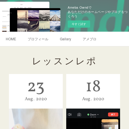
Ameba Owndで
あなただけのホームページやブログをつ
くろう
今すぐ試す
HOME
プロフィール
Gallary
アメブロ
レッスンレポ
23
18
Aug
2020
Aug
2020