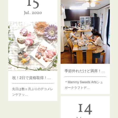
15
Jul
2020
季節外れだけど満席！ハロウィンレッスン
祝！2日で資格取得！デコメレンゲ認定講座
＊Mammy Sweets Artsシュ
ガークラフトデ…
先日は数ヶ月ぶりのデコメレ
ンゲクッ…
14