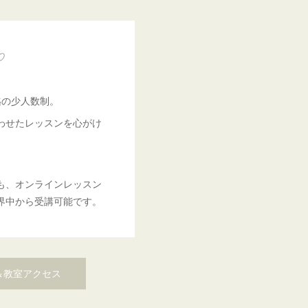
♡
迄の少人数制。
わせたレッスンを心がけ
も、オンラインレッスン
界中から受講可能です。
＆教室アクセス