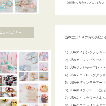
《趣味の方からプロの方ま
ニューはこちら
当教室は１４の資格講座が
1）JSAアイシングクッキ
2）JSAアイシングクッキ
3）JSAジンジャーブレッ
4）JSAデコメレンゲクッ
5）JSAデザインラテアー
6）JSA練りきりアート認
7）JSAあんフラワー＆あ
8）JSAクロワッサン＆デ