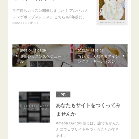
半年待ちレッスン開催しました！ アルパカメ
レンゲポップスレッスン こちらも2年前に、…
2022.11.21 04:01
2022.04.17 08:29
2022.04.14 02:01
最新レッスンスケジュー
（レポ）天然色素アイシ
ル
ングクッキーレッスン
PR
あなたもサイトをつくってみ
ませんか
Ameba Owndを使えば、誰でもかんた
んにウェブサイトをつくることができ
ます。