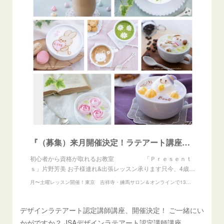
『（募集）来月開催決定！ラテアート講座♡』
初心者から資格が取れるお教室 「Ｐｒｅｓｅｎｔ
ｓ」片野芳美 お子様連れ&出張レッスン承ります只今、4歳…
月〜土曜レッスン開催！東京 吉祥寺・練馬サロン＆オンラインで13の資格が取れるお教室『Presents』
デザインラテアート認定講師講座、開催決定！ ご一緒にい
かがですか？ JSAデザインラテアート認定講師講座