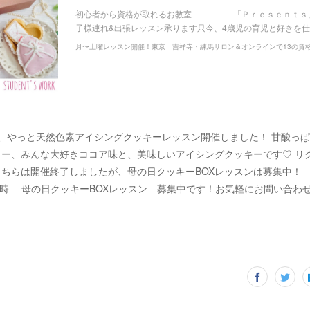
初心者から資格が取れるお教室 「Ｐｒｅｓｅｎｔｓ」
子様連れ&出張レッスン承ります只今、4歳児の育児と好きを
、やっと天然色素アイシングクッキーレッスン開催しました！ 甘酸っ
ヒー、みんな大好きココア味と、美味しいアイシングクッキーです♡ リ
ちらは開催終了しましたが、母の日クッキーBOXレッスンは募集中！ 4
-17時 母の日クッキーBOXレッスン 募集中です！お気軽にお問い合わ