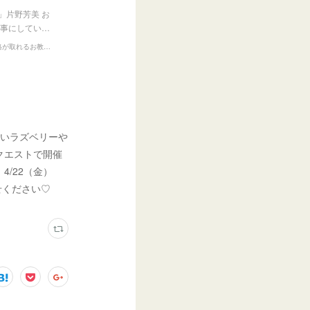
片野芳美 お
仕事にしてい…
月〜土曜レッスン開催！東京 吉祥寺・練馬サロン＆オンラインで13の資格が取れるお教室『Presents』
ぱいラズベリーや
クエストで開催
/22（金）
せください♡