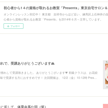
初心者から1４の資格が取れるお教室「Presents」東京自宅サロン
オンラインレッスン対応中！ 東京都 吉祥寺からほど近い、練馬区上石神井の
心者から資格が取れるお教室「Presents」を2014年６月～主宰しています。
フォロー
れで、受講ありがとうございます🙏
目惚れして受講致きました。 ありがとうございます💗 初級クラスは、お花絞
で受講する方におすすめです！ 次回開催は、 12/2（金）10-12時 Pres…
目に反して、体育会系な回（笑）