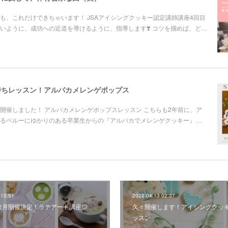
も、これだけできちゃいます！ JSAアイシングクッキー認定講師講座4回目
いように、成功への近道を導けるように、指導します❣️ コツを掴めば、ど…
待ちレッスン！アルパカメレンゲポップス
開催しました！ アルパカメレンゲポップスレッスン こちらも2年前に、ア
るペルーにゆかりのある卒業生からの『アルパカでメレンゲクッキー』…
 13:51
2022.04.13 02:37
来月開催決定！ラテアート講座♡
久々開催します！アイシングクッ
ッスン