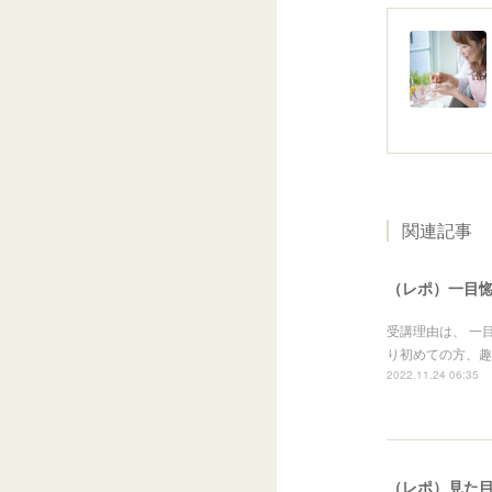
関連記事
（レポ）一目惚
受講理由は、 一
り初めての方、趣味
2022.11.24 06:35
（レポ）見た