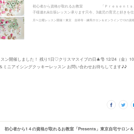
初心者から資格が取れるお教室 「Ｐｒｅｓｅｎｔｓ」
子様連れ&出張レッスン承ります只今、3歳児の育児と好きを
ン開催しました！ 残り1日♡クリスマスイブの日🎄🎅 12/24（金）1
ゲ＆ミニアイシングクッキーレッスン お問い合わせお待ちしてます♪♪
初心者から1４の資格が取れるお教室「Presents」東京自宅サロン