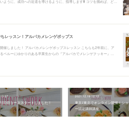
いように、成功への近道を導けるように、指導します❣️ コツを掴めば、ど…
待ちレッスン！アルパカメレンゲポップス
開催しました！ アルパカメレンゲポップスレッスン こちらも2年前に、ア
るペルーにゆかりのある卒業生からの『アルパカでメレンゲクッキー』…
 13:37
2021.12.19 12:12
平日3日コーススタートしました！
東京⇄東北でオンライン開催！ショ
ー認定講師講座