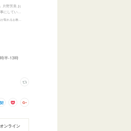
片野芳美 お
仕事にしてい…
月〜土曜レッスン開催！東京 吉祥寺・練馬サロン＆オンラインで13の資格が取れるお教室『Presents』
0時半-13時
＆オンライン