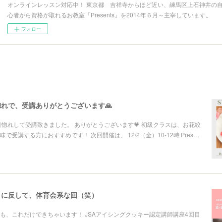
オンラインレッスン対応中！ 東京都 吉祥寺からほど近い、練馬区上石神井の
心者から資格が取れるお教室「Presents」を2014年６月～主宰しています。
フォロー
れで、受講ありがとうございます🙏
目惚れして受講致きました。 ありがとうございます💗 初級クラスは、お花絞
で受講する方におすすめです！ 次回開催は、 12/2（金）10-12時 Pres…
目に反して、体育会系な回（笑）
も、これだけできちゃいます！ JSAアイシングクッキー認定講師講座4回目