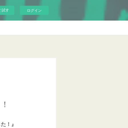
ぐ試す
ログイン
た！
した！』