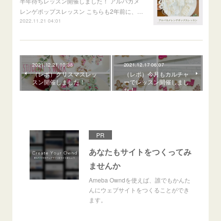
半年待ちレッスン開催しました！ アルパカメ
レンゲポップスレッスン こちらも2年前に、…
2022.11.21 04:01
2021.12.21 10:38
2021.12.17 06:07
（レポ）クリスマスレッ
（レポ）今月もカルチャ
スン開催しました！
ーでレッスン開催しまし
た！
PR
あなたもサイトをつくってみ
ませんか
Ameba Owndを使えば、誰でもかんた
んにウェブサイトをつくることができ
ます。