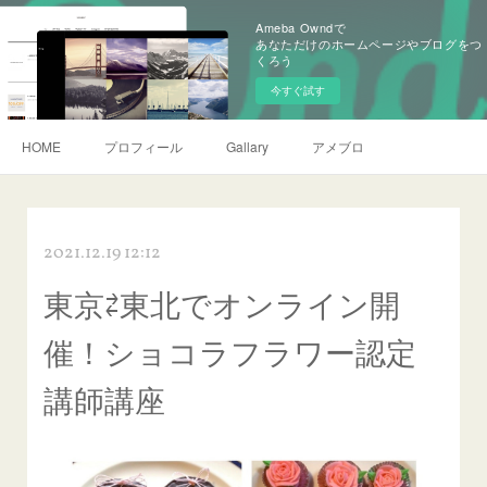
Ameba Owndで
あなただけのホームページやブログをつ
くろう
今すぐ試す
HOME
プロフィール
Gallary
アメブロ
2021.12.19 12:12
東京⇄東北でオンライン開
催！ショコラフラワー認定
講師講座