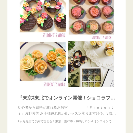
『東京⇄東北でオンライン開催！ショコラフラワー認定講師講座』
初心者から資格が取れるお教室 「Ｐｒｅｓｅｎｔ
ｓ」片野芳美 お子様連れ&出張レッスン承ります只今、3歳…
2ヶ月先まで予約で埋まる！東京 吉祥寺・練馬サロン＆オンラインで13の資格が取れるお教室『Presents』