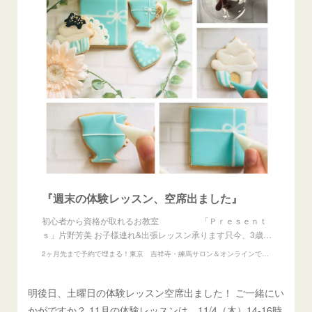
『週末の体験レッスン、空席出ました』
初心者から資格が取れるお教室 「Ｐｒｅｓｅｎｔ
ｓ」片野芳美 お子様連れ&出張レッスン承ります只今、3歳…
2ヶ月先まで予約で埋まる！東京 吉祥寺・練馬サロン＆オンラインで13の資格が取れるお教室『Presents』
明後日、土曜日の体験レッスン空席出ました！ ご一緒にい
かがですか？ 11月の体験レッスンは、11/4（木）14-16時