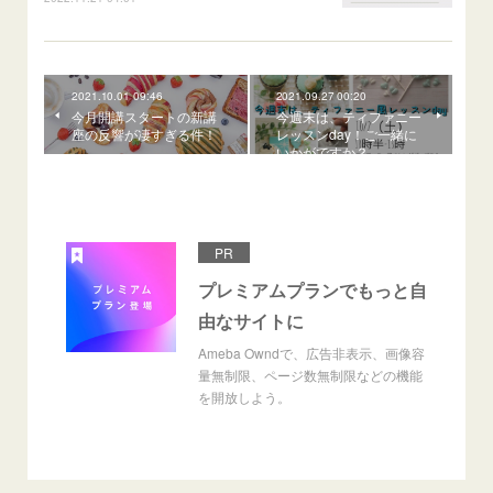
2021.10.01 09:46
2021.09.27 00:20
今月開講スタートの新講
今週末は、ティファニー
座の反響が凄すぎる件！
レッスンday！ご一緒に
いかがですか？
PR
プレミアムプランでもっと自
由なサイトに
Ameba Owndで、広告非表示、画像容
量無制限、ページ数無制限などの機能
を開放しよう。