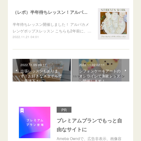
（レポ）半年待ちレッスン！アルパカメレンゲポップス
半年待ちレッスン開催しました！ アルパカメ
レンゲポップスレッスン こちらも2年前に、…
2022.11.21 04:01
2022.11.05 09:11
2022.11.02 02:11
出張レッスンもありま
シフォンケーキアートの
す！お好きなスタイルで
オンラインで体験レッス
ご受講下さい
ン開催します！
PR
プレミアムプランでもっと自
由なサイトに
Ameba Owndで、広告非表示、画像容