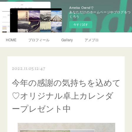
Ameba Owndで
あなただけのホームページやブログをつ
くろう
今すぐ試す
HOME
プロフィール
Gallary
アメブロ
2022.11.03 12:47
今年の感謝の気持ちを込めて
♡オリジナル卓上カレンダ
ープレゼント中