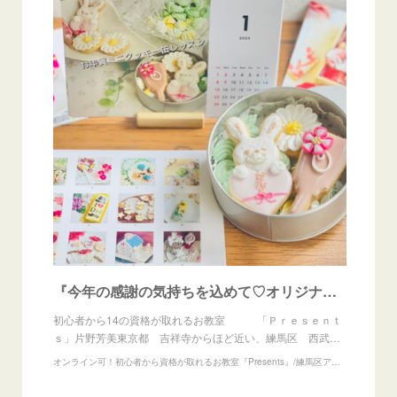
『今年の感謝の気持ちを込めて♡オリジナル卓上カレンダープレゼント中』
初心者から14の資格が取れるお教室 「Ｐｒｅｓｅｎｔ
ｓ」片野芳美東京都 吉祥寺からほど近い、練馬区 西武…
オンライン可！初心者から資格が取れるお教室『Presents』/練馬区アイシングクッキー/あんフラワー/練り切りアート/デザインラテアート