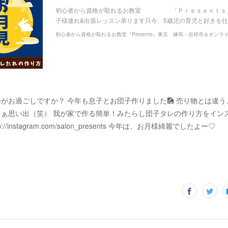
初心者から資格が取れるお教室 「Ｐｒｅｓｅｎｔｓ」
子様連れ&出張レッスン承ります只今、5歳児の育児と好きを
初心者から資格が取れるお教室『Presents』東京 練馬・吉祥寺＆オンラ
がお過ごしですか？ 今年も息子とお団子作りました🎑 売り物とは違
まぁ思い出（笑） 我が家で作る簡単！みたらし団子タレの作り方をイン
://instagram.com/salon_presents 今年は、お月様綺麗でしたよー♡