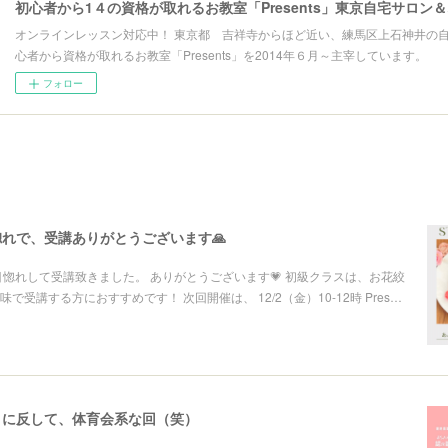
初心者から1４の資格が取れるお教室「Presents」東京自宅サロン
オンラインレッスン対応中！ 東京都 吉祥寺からほど近い、練馬区上石神井の
心者から資格が取れるお教室「Presents」を2014年６月～主宰しています。
フォロー
れで、受講ありがとうございます🙏
目惚れして受講致きました。 ありがとうございます💗 初級クラスは、お花絞
で受講する方におすすめです！ 次回開催は、 12/2（金）10-12時 Pres…
目に反して、体育会系な回（笑）