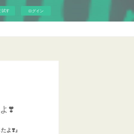
ぐ試す
ログイン
❣️
たよ❣️』