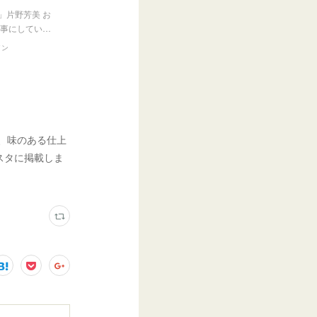
片野芳美 お
仕事にしてい…
イン
う、味のある仕上
スタに掲載しま