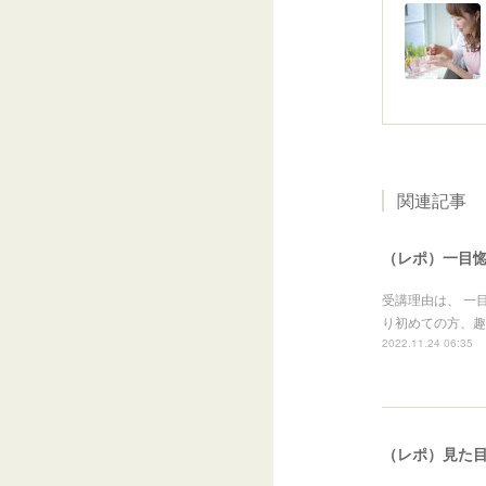
関連記事
（レポ）一目惚
受講理由は、 一
り初めての方、趣味
2022.11.24 06:35
（レポ）見た