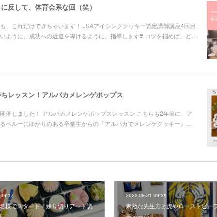
目に反して、体育会系な回（笑）
も、これだけできちゃいます！ JSAアイシングクッキー認定講師講座4回目
いように、成功への近道を導けるように、指導します❣️ コツを掴めば、ど…
待ちレッスン！アルパカメレンゲポップス
開催しました！ アルパカメレンゲポップスレッスン こちらも2年前に、ア
るペルーにゆかりのある卒業生からの『アルパカでメレンゲクッキー』…
 09:17
2022.08.21 09:39
3名様でスタート！練り切りアート認
素敵な先生方と虎やローストビー
座
チャージ！