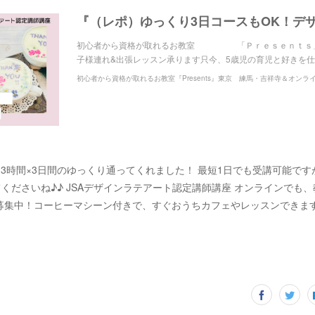
初心者から資格が取れるお教室 「Ｐｒｅｓｅｎｔｓ」
子様連れ&出張レッスン承ります只今、5歳児の育児と好きを
初心者から資格が取れるお教室『Presents』東京 練馬・吉祥寺＆オンラ
-3時間×3日間のゆっくり通ってくれました！ 最短1日でも受講可能で
くださいね♪♪ JSAデザインラテアート認定講師講座 オンラインでも
募集中！コーヒーマシーン付きで、すぐおうちカフェやレッスンできます