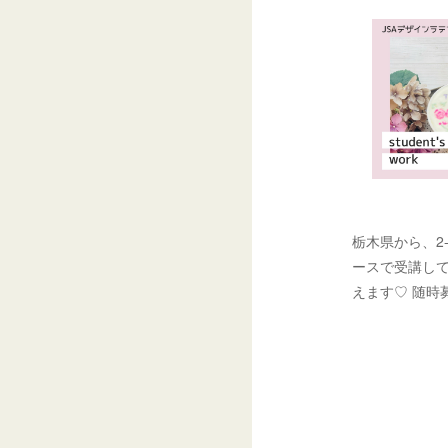
栃木県から、2
ースで受講して
えます♡ 随時