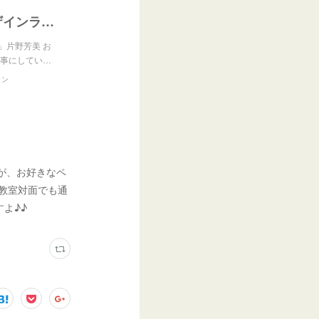
『（レポ）ゆっくり3日コースもOK！デザインラテアート』
片野芳美 お
仕事にしてい…
イン
すが、お好きなペ
、教室対面でも通
よ♪♪