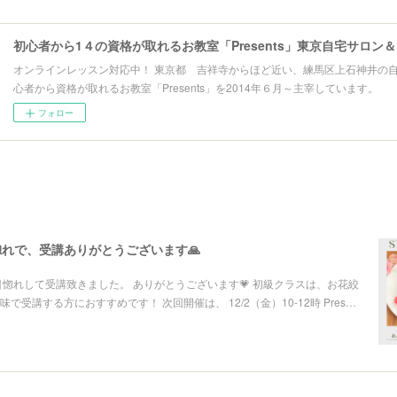
初心者から1４の資格が取れるお教室「Presents」東京自宅サロン
オンラインレッスン対応中！ 東京都 吉祥寺からほど近い、練馬区上石神井の
心者から資格が取れるお教室「Presents」を2014年６月～主宰しています。
フォロー
れで、受講ありがとうございます🙏
目惚れして受講致きました。 ありがとうございます💗 初級クラスは、お花絞
で受講する方におすすめです！ 次回開催は、 12/2（金）10-12時 Pres…