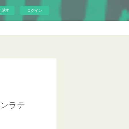
ぐ試す
ログイン
インラテ