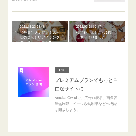
2022.03.23 23:48
2022.03.21 02:17
（募集）〆切間近！大人
桜開花しましたね❣️桜ク
味の美味しいアイシング
ッキー作りました
クッキーレッスン❣️
PR
プレミアムプランでもっと自
由なサイトに
Ameba Owndで、広告非表示、画像容
量無制限、ページ数無制限などの機能
を開放しよう。