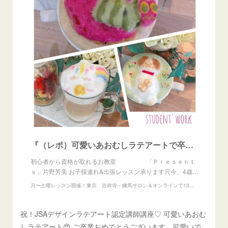
『（レポ）可愛いあおむしラテアートで卒業制作♡』
初心者から資格が取れるお教室 「Ｐｒｅｓｅｎｔ
ｓ」片野芳美 お子様連れ&出張レッスン承ります只今、4歳…
月〜土曜レッスン開催！東京 吉祥寺・練馬サロン＆オンラインで13の資格が取れるお教室『Presents』
祝！JSAデザインラテアート認定講師講座♡ 可愛いあおむ
しラテアート😍 ご卒業おめでとうございます。可愛いで