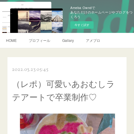
Ameba Owndで
あなただけのホームページやブログをつ
くろう
今すぐ試す
HOME
プロフィール
Gallary
アメブロ
2022.03.23 05:45
（レポ）可愛いあおむしラ
テアートで卒業制作♡