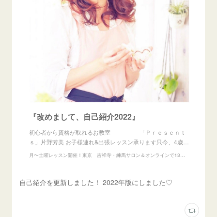
『改めまして、自己紹介2022』
初心者から資格が取れるお教室 「Ｐｒｅｓｅｎｔ
ｓ」片野芳美 お子様連れ&出張レッスン承ります只今、4歳…
月〜土曜レッスン開催！東京 吉祥寺・練馬サロン＆オンラインで13の資格が取れるお教室『Presents』
自己紹介を更新しました！ 2022年版にしました♡