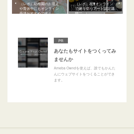
（レポ）幼稚園のお迎え
（レポ）祝❣️オンライン
や育休中にもオンライン
で練り切りアート認定講
受講おすすめです！
師に
PR
あなたもサイトをつくってみ
ませんか
Ameba Owndを使えば、誰でもかんた
んにウェブサイトをつくることができ
ます。