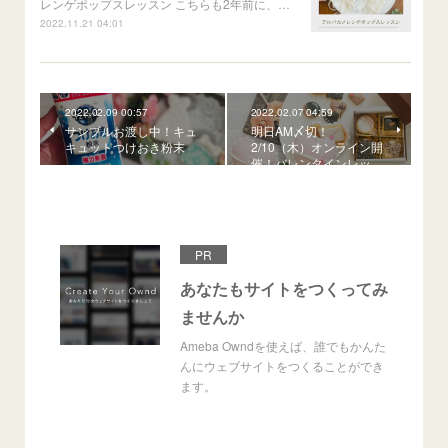
レンゲポップスレッスン こちらも2年前に、…
2022.11.21 04:01
2022.02.09 00:57
2022.02.07 04:59
サンプルお渡し中！キュ
明日AM〆切！
キュットつけおき粉末
2/10（木）オンライン開
催！バレンタインレッ…
PR
あなたもサイトをつくってみ
ませんか
Ameba Owndを使えば、誰でもかんた
んにウェブサイトをつくることができ
ます。