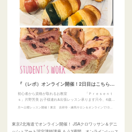
『（レポ）オンライン開催！2日目はこちら♡』
初心者から資格が取れるお教室 「Ｐｒｅｓｅｎｔ
ｓ」片野芳美 お子様連れ&出張レッスン承ります只今、4歳…
月〜土曜レッスン開催！東京 吉祥寺・練馬サロン＆オンラインで13の資格が取れるお教室『Presents』
東京⇄北海道でオンライン開催！ JSAクロワッサン＆デニ
ッシュアート認定講師講座 もう3週間、オンラインレッス