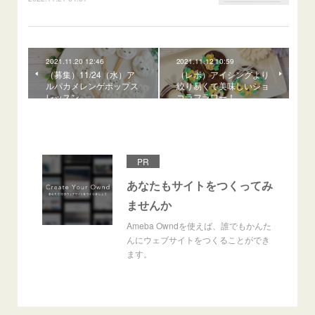
2021.11.20 12:46
2021.11.12 10:59
（募集）11/24（水）ア
（レポ）アイシングより
ルパカメレンゲポップス
絞り易くて美味しいショ
レッスン
コラフラワー！
PR
あなたもサイトをつくってみ
ませんか
Ameba Owndを使えば、誰でもかんた
んにウェブサイトをつくることができ
ます。