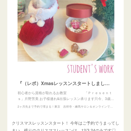
『（レポ）Xmasレッスンスタートしました！』
初心者から資格が取れるお教室 「Ｐｒｅｓｅｎｔ
ｓ」片野芳美 お子様連れ&出張レッスン承ります只今、3歳…
2ヶ月先まで予約で埋まる！東京 吉祥寺・練馬サロン＆オンラインで13の資格が取れるお教室『Presents』
クリスマスレッスンスタート！ 今年はご予約でうまってし
まい、残りのクリスマスレッスンは、12/3.24のみです♡