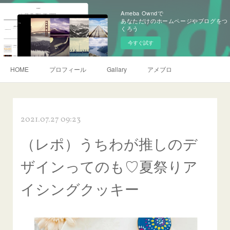
Ameba Owndで
あなただけのホームページやブログをつ
くろう
今すぐ試す
HOME
プロフィール
Gallary
アメブロ
2021.07.27 09:23
（レポ）うちわが推しのデ
ザインってのも♡夏祭りア
イシングクッキー