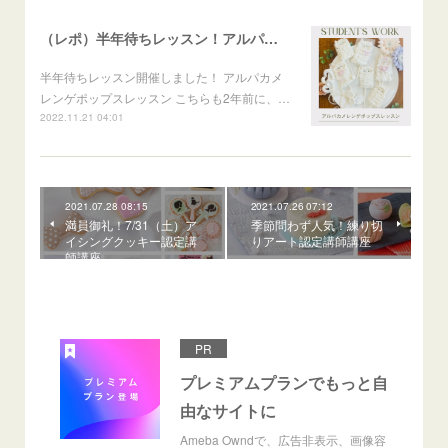
（レポ）半年待ちレッスン！アルパカメレンゲポップス
半年待ちレッスン開催しました！ アルパカメ
レンゲポップスレッスン こちらも2年前に、…
2022.11.21 04:01
2021.07.28 08:15
2021.07.26 07:12
満員御礼！7/31（土）ア
季節問わず人気！練り切
イシングクッキー認定講
りアート認定講師講座
師講座
PR
プレミアムプランでもっと自
由なサイトに
Ameba Owndで、広告非表示、画像容