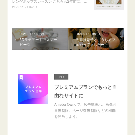
レンゲポップスレッスン こちらも2年前に、…
2022.11.21 04:01
2021.04.15 01:21
2021.04.13 08:21
3Dラテアートでスヌー
先週は息子と、うちカフ
ピー♡
ェやってましたー
PR
プレミアムプランでもっと自
由なサイトに
Ameba Owndで、広告非表示、画像容
量無制限、ページ数無制限などの機能
を開放しよう。