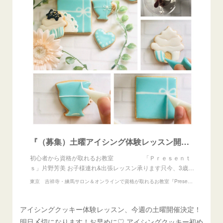
『（募集）土曜アイシング体験レッスン開催します！』
初心者から資格が取れるお教室 「Ｐｒｅｓｅｎｔ
ｓ」片野芳美 お子様連れ&出張レッスン承ります只今、3歳…
東京 吉祥寺・練馬サロン＆オンラインで資格が取れるお教室『Presents』アイシングクッキー、練り切りアート、あんフラワー教室
アイシングクッキー体験レッスン、今週の土曜開催決定！
明日〆切になります！お早めに♡ アイシングクッキー初め