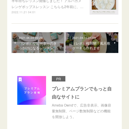
半年待ちレッスン開催しました！ アルパカメ
レンゲポップスレッスン こちらも2年前に、…
2022.11.21 04:01
2021.04.04 00:29
2021.04.03 01:08
（レポ）リピーターのき
（レポ）桜満開！風呂敷
っかけになるレッスン♡
ケーキも作れます
PR
プレミアムプランでもっと自
由なサイトに
Ameba Owndで、広告非表示、画像容
量無制限、ページ数無制限などの機能
を開放しよう。