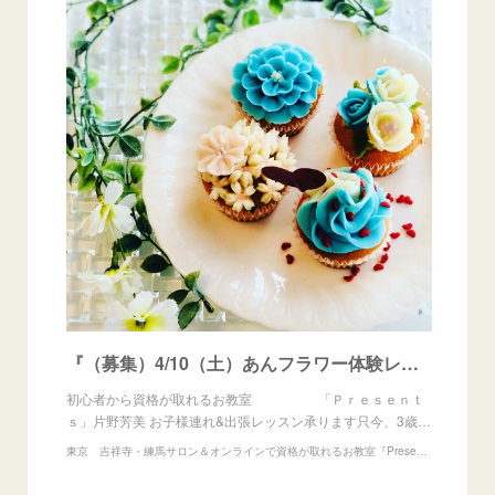
『（募集）4/10（土）あんフラワー体験レッスン開催します』
初心者から資格が取れるお教室 「Ｐｒｅｓｅｎｔ
ｓ」片野芳美 お子様連れ&出張レッスン承ります只今、3歳…
東京 吉祥寺・練馬サロン＆オンラインで資格が取れるお教室『Presents』アイシングクッキー、練り切りアート、あんフラワー教室