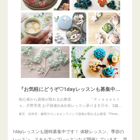
『お気軽にどうぞ♡1dayレッスンも募集中です！』
初心者から資格が取れるお教室 「Ｐｒｅｓｅｎｔ
ｓ」片野芳美 お子様連れ&出張レッスン承ります只今、3歳…
東京 吉祥寺・練馬サロン＆オンラインで資格が取れるお教室『Presents』アイシングクッキー、練り切りアート、あんフラワー教室
1dayレッスンも随時募集中です！ 体験レッスン、季節の
レッスン、スキルアップレッスンなど開催しています。 気