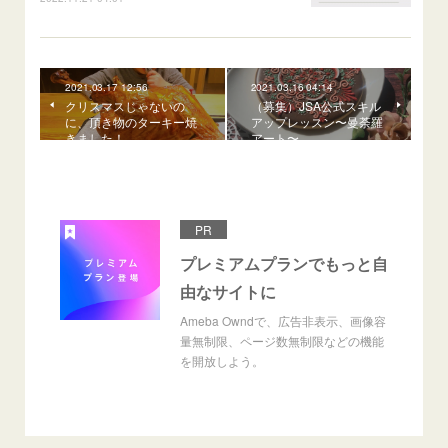
2021.03.17 12:56
2021.03.16 04:14
クリスマスじゃないの
（募集）JSA公式スキル
に、頂き物のターキー焼
アップレッスン〜曼荼羅
きました！
アート〜
PR
プレミアムプランでもっと自
由なサイトに
Ameba Owndで、広告非表示、画像容
量無制限、ページ数無制限などの機能
を開放しよう。