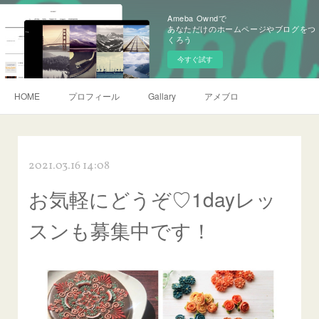
Ameba Owndで
あなただけのホームページやブログをつ
くろう
今すぐ試す
HOME
プロフィール
Gallary
アメブロ
2021.03.16 14:08
お気軽にどうぞ♡1dayレッ
スンも募集中です！