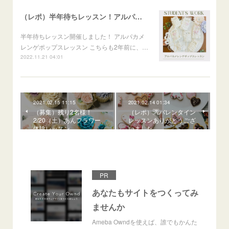
（レポ）半年待ちレッスン！アルパカメレンゲポップス
半年待ちレッスン開催しました！ アルパカメ
レンゲポップスレッスン こちらも2年前に、…
2022.11.21 04:01
2021.02.15 11:15
2021.02.14 01:34
（募集）残り2名様！
（レポ）🈵バレンタイン
2/20（土）あんフラワー
レッスンありがとうござ
体験レッスン
いました
PR
あなたもサイトをつくってみ
ませんか
Ameba Owndを使えば、誰でもかんた