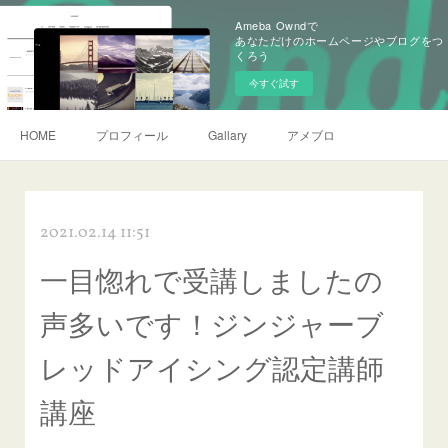
Ameba Owndで
あなただけのホームページやブログをつ
くろう
今すぐ試す
HOME
プロフィール
Gallary
アメブロ
2021.02.14 11:51
一目惚れで受講しましたの
声多いです！ジンジャーブ
レッドアイシング認定講師
講座