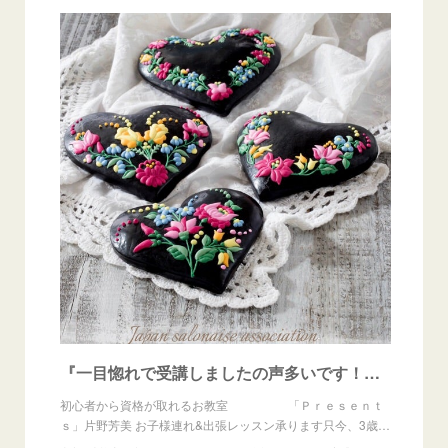
『一目惚れで受講しましたの声多いです！ジンジャーブレッドアイシング認定講師講座』
初心者から資格が取れるお教室 「Ｐｒｅｓｅｎｔ
ｓ」片野芳美 お子様連れ&出張レッスン承ります只今、3歳…