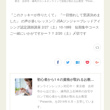
東京 吉祥寺・練馬サロン＆オンラインで資格が取れるお教室『Presents』アイシングクッキー、練り切りアート、あんフラワー教室
『このクッキーが作りたくて』 『一目惚れして受講決めま
した』 の声が多いレッスン♡ JSAジンジャーブレッドアイ
シング認定講師講座 2/27（土）10-18時 短期集中コース
ご一緒にいかがですかー？？ 2/20（土）〆切です
初心者から1４の資格が取れるお教室「Presents」東京自宅サロン＆オンライン
オンラインレッスン対応中！ 東京都 吉祥
寺からほど近い、練馬区上石神井の自宅サ
ロンで初心者から資格が取れるお教室
「Presents」を2014年６月～主宰していま
す。