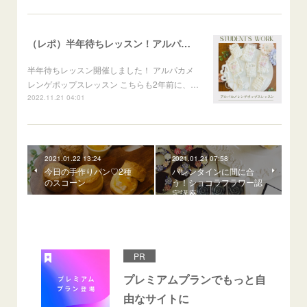
（レポ）半年待ちレッスン！アルパカメレンゲポップス
半年待ちレッスン開催しました！ アルパカメ
レンゲポップスレッスン こちらも2年前に、…
2022.11.21 04:01
2021.01.22 13:24
2021.01.21 07:58
今日の手作りパン♡2種
バレンタインに間に合
のスコーン
う！ショコラフラワー認
定講座
PR
プレミアムプランでもっと自
由なサイトに