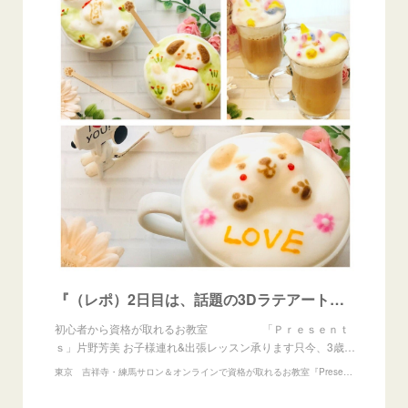
『（レポ）2日目は、話題の3Dラテアート！デザインラテアート認定講座』
初心者から資格が取れるお教室 「Ｐｒｅｓｅｎｔ
ｓ」片野芳美 お子様連れ&出張レッスン承ります只今、3歳…
東京 吉祥寺・練馬サロン＆オンラインで資格が取れるお教室『Presents』アイシングクッキー、練り切りアート、あんフラワー教室