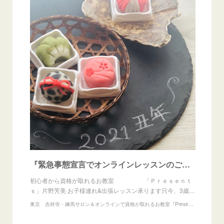
『緊急事態宣言でオンラインレッスンのご予約増えてます！』
初心者から資格が取れるお教室 「Ｐｒｅｓｅｎｔ
ｓ」片野芳美 お子様連れ&出張レッスン承ります只今、3歳…
東京 吉祥寺・練馬サロン＆オンラインで資格が取れるお教室『Presents』アイシングクッキー、練り切りアート、あんフラワー教室