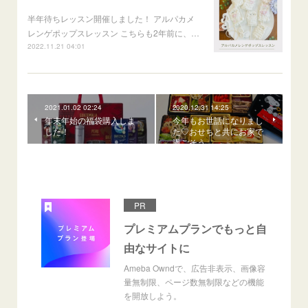
半年待ちレッスン開催しました！ アルパカメ
レンゲポップスレッスン こちらも2年前に、…
2022.11.21 04:01
2021.01.02 02:24
2020.12.31 14:25
年末年始の福袋購入しま
今年もお世話になりまし
した！
た♡おせちと共にお家で
過ごそう
PR
プレミアムプランでもっと自
由なサイトに
Ameba Owndで、広告非表示、画像容
量無制限、ページ数無制限などの機能
を開放しよう。