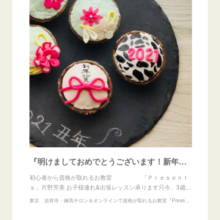
『明けましておめでとうございます！新年のご挨拶を終えて』
初心者から資格が取れるお教室 「Ｐｒｅｓｅｎｔ
ｓ」片野芳美 お子様連れ&出張レッスン承ります只今、3歳…
東京 吉祥寺・練馬サロン＆オンラインで資格が取れるお教室『Presents』アイシングクッキー、練り切りアート、あんフラワー教室