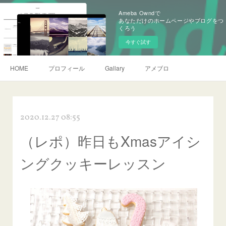
Ameba Owndで
あなただけのホームページやブログをつ
くろう
今すぐ試す
HOME
プロフィール
Gallary
アメブロ
2020.12.27 08:55
（レポ）昨日もXmasアイシ
ングクッキーレッスン