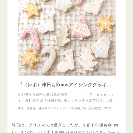
『（レポ）昨日もXmasアイシングクッキーレッスン』
初心者から資格が取れるお教室 「Ｐｒｅｓｅｎｔ
ｓ」片野芳美 お子様連れ&出張レッスン承ります只今、3歳…
東京 吉祥寺・練馬サロン＆オンラインで資格が取れるお教室『Presents』アイシングクッキー、練り切りアート、あんフラワー教室
昨日は、クリスマスは過ぎましたが、午前も午後もXmas
レッスンでした♡ 大人可愛いXmasアイシングクッキーレ