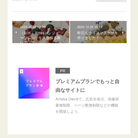
2020.12.28 12:00
2020.12.26 05:14
（レポ）Xmasジンジャ
昨日もクリスマスケーキ
ーブレッドを大盤振る舞
作りました！
いで（笑）
PR
プレミアムプランでもっと自
由なサイトに
Ameba Owndで、広告非表示、画像容
量無制限、ページ数無制限などの機能
を開放しよう。