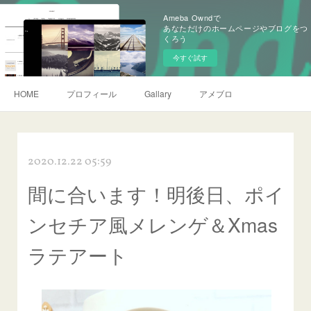
Ameba Owndで
あなただけのホームページやブログをつ
くろう
今すぐ試す
HOME
プロフィール
Gallary
アメブロ
2020.12.22 05:59
間に合います！明後日、ポイ
ンセチア風メレンゲ＆Xmas
ラテアート