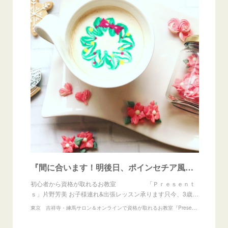
『間に合います！明後日、ポインセチア風メレンゲ＆Xmasラテアート』
初心者から資格が取れるお教室 「Ｐｒｅｓｅｎｔ
ｓ」片野芳美 お子様連れ&出張レッスン承ります只今、3歳…
東京 吉祥寺・練馬サロン＆オンラインで資格が取れるお教室『Presents』アイシングクッキー、練り切りアート、あんフラワー教室