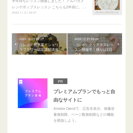
半年待ちレッスン開催しました！ アルパカメ
レンゲポップスレッスン こちらも2年前に、…
2022.11.21 04:01
2020.12.23 08:27
2020.12.21 03:26
（レポ）祝卒業！ショコ
（レポ）クリスマスレッ
ラフラワー認定講師講座
スン開催中！残りは2日
③
のみ
PR
プレミアムプランでもっと自
由なサイトに
Ameba Owndで、広告非表示、画像容
量無制限、ページ数無制限などの機能
を開放しよう。