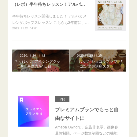
（レポ）半年待ちレッスン！アルパカメレンゲポップス
半年待ちレッスン開催しました！ アルパカメ
レンゲポップスレッスン こちらも2年前に、…
2022.11.21 04:01
2020.11.26 11:12
2020.11.25 11:25
（レポ）アイシングクッ
（レポ）ショコラフラワ
キー基礎講座1日目
ー認定講師講座スター
ト！
PR
プレミアムプランでもっと自
由なサイトに
Ameba Owndで、広告非表示、画像容
量無制限、ページ数無制限などの機能