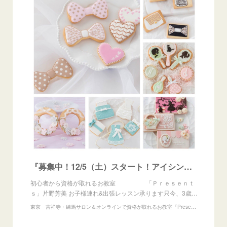
『募集中！12/5（土）スタート！アイシングクッキー認定講師講座』
初心者から資格が取れるお教室 「Ｐｒｅｓｅｎｔ
ｓ」片野芳美 お子様連れ&出張レッスン承ります只今、3歳…
東京 吉祥寺・練馬サロン＆オンラインで資格が取れるお教室『Presents』アイシングクッキー、練り切りアート、あんフラワー教室