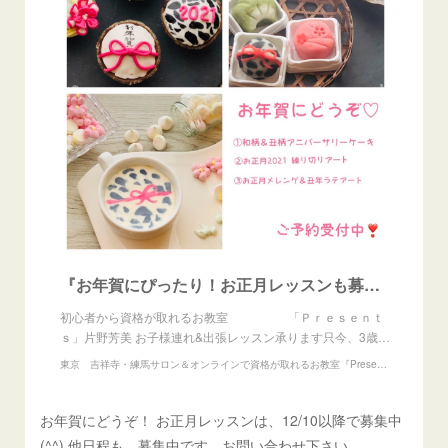
『お年賀にぴったり！お正月レッスンも募集中！』
初心者から資格が取れるお教室 「Ｐｒｅｓｅｎｔ
ｓ」片野芳美 お子様連れ&出張レッスン承ります只今、3歳…
東京 吉祥寺・練馬サロン＆オンラインで資格が取れるお教室『Presents』アイシングクッキー、練り切りアート、あんフラワー教室
お年賀にどうぞ！ お正月レッスンは、12/10以降で募集中
(^^) 他日程も、募集中です。お問い合わせ下さい。