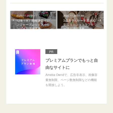
2020.11.25 01:11
2020.11.23 01:50
12/8（火）開催決定！ジ
3歳息子もケーキ屋さん
ンジャーブレッドアイシ
気取り！ショコラフラワ
ング認定講師講座
ー認定講師講座
PR
プレミアムプランでもっと自
由なサイトに
Ameba Owndで、広告非表示、画像容
量無制限、ページ数無制限などの機能
を開放しよう。