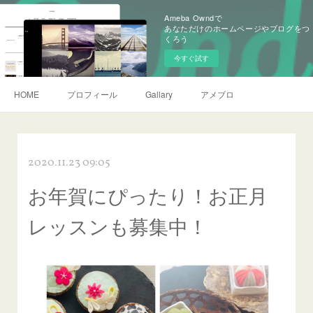
Ameba Owndで
あなただけのホームページやブログをつ
くろう
今すぐ試す
HOME
プロフィール
Gallary
アメブロ
2020.11.23 09:05
お年賀にぴったり！お正月
レッスンも募集中！