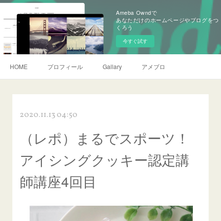
Ameba Owndで
あなただけのホームページやブログをつ
くろう
今すぐ試す
HOME
プロフィール
Gallary
アメブロ
2020.11.13 04:50
（レポ）まるでスポーツ！
アイシングクッキー認定講
師講座4回目