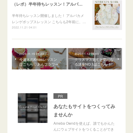
（レポ）半年待ちレッスン！アルパカメレンゲポップス
半年待ちレッスン開催しました！ アルパカメ
レンゲポップスレッスン こちらも2年前に、…
2022.11.21 04:01
2020.11.15 01:23
2020.11.12 06:09
今週末のXmasレッスン
クリスマス近くと気にな
はこちら♡あんフラワー
る講座NO.1はこちら！
ケーキ
PR
あなたもサイトをつくってみ
ませんか
Ameba Owndを使えば、誰でもかんた
んにウェブサイトをつくることができ