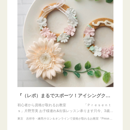
『（レポ）まるでスポーツ！アイシングクッキー認定講師講座4回目』
初心者から資格が取れるお教室 「Ｐｒｅｓｅｎｔ
ｓ」片野芳美 お子様連れ&出張レッスン承ります只今、3歳…
東京 吉祥寺・練馬サロン＆オンラインで資格が取れるお教室『Presents』アイシングクッキー、練り切りアート、あんフラワー教室