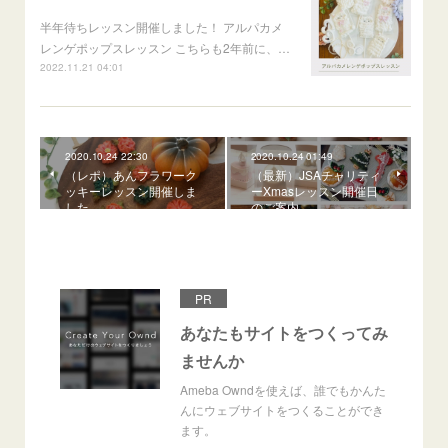
半年待ちレッスン開催しました！ アルパカメ
レンゲポップスレッスン こちらも2年前に、…
2022.11.21 04:01
2020.10.24 22:30
2020.10.24 01:49
（レポ）あんフラワーク
（最新）JSAチャリティ
ッキーレッスン開催しま
ーXmasレッスン開催日
した
のご案内
PR
あなたもサイトをつくってみ
ませんか
Ameba Owndを使えば、誰でもかんた
んにウェブサイトをつくることができ
ます。