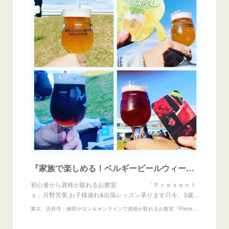
『家族で楽しめる！ベルギービールウィークエンド in 豊洲』
初心者から資格が取れるお教室 「Ｐｒｅｓｅｎｔ
ｓ」片野芳美 お子様連れ&出張レッスン承ります只今、3歳…
東京 吉祥寺・練馬サロン＆オンラインで資格が取れるお教室『Presents』アイシングクッキー、練り切りアート、あんフラワー教室