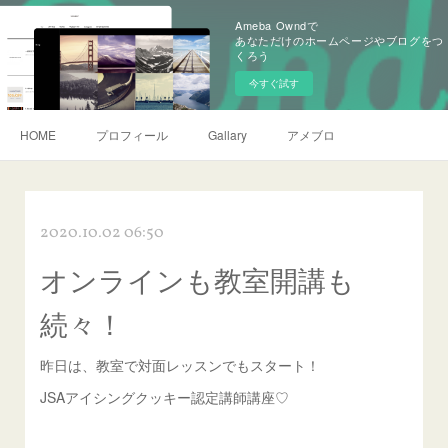
Ameba Owndで
あなただけのホームページやブログをつ
くろう
今すぐ試す
HOME
プロフィール
Gallary
アメブロ
2020.10.02 06:50
オンラインも教室開講も
続々！
昨日は、教室で対面レッスンでもスタート！
JSAアイシングクッキー認定講師講座♡