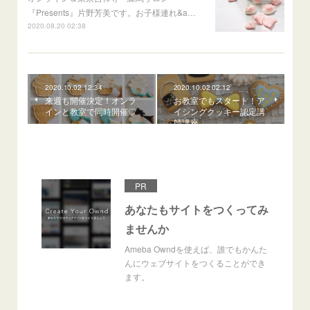
『Presents』片野芳美です。お子様連れ&a…
2020.08.20 02:38
2020.10.02 12:34
2020.10.02 02:12
来週も開催決定！オンラ
お教室でもスタート！ア
インと教室で同時開催♡
イシングクッキー認定講
師講座
PR
あなたもサイトをつくってみ
ませんか
Ameba Owndを使えば、誰でもかんた
んにウェブサイトをつくることができ
ます。