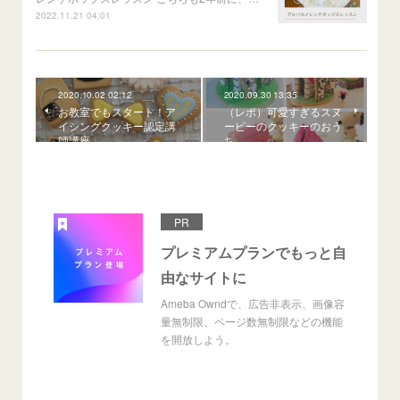
2022.11.21 04:01
2020.10.02 02:12
2020.09.30 13:35
お教室でもスタート！ア
（レポ）可愛すぎるスヌ
イシングクッキー認定講
ーピーのクッキーのおう
師講座
ち
PR
プレミアムプランでもっと自
由なサイトに
Ameba Owndで、広告非表示、画像容
量無制限、ページ数無制限などの機能
を開放しよう。