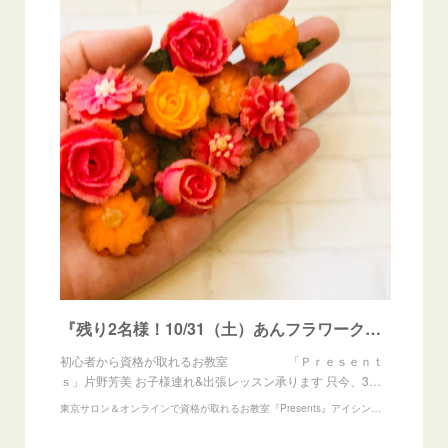
『残り2名様！10/31（土）あんフラワークッキーレッスン』
初心者から資格が取れるお教室 「Ｐｒｅｓｅｎｔ
ｓ」片野芳美 お子様連れ&出張レッスン承ります 只今、3…
東京サロン＆オンラインで資格が取れるお教室『Presents』アイシングクッキー、練り切りアート、あんフラワー、フラワーゼリー教室