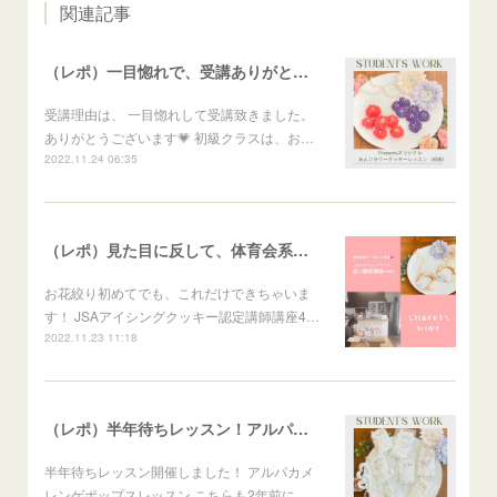
関連記事
（レポ）一目惚れで、受講ありがとうございます🙏
受講理由は、 一目惚れして受講致きました。
ありがとうございます💗 初級クラスは、お…
2022.11.24 06:35
（レポ）見た目に反して、体育会系な回（笑）
お花絞り初めてでも、これだけできちゃいま
す！ JSAアイシングクッキー認定講師講座4…
2022.11.23 11:18
（レポ）半年待ちレッスン！アルパカメレンゲポップス
半年待ちレッスン開催しました！ アルパカメ
レンゲポップスレッスン こちらも2年前に、…