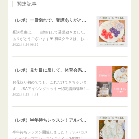
関連記事
（レポ）一目惚れで、受講ありがとうございます🙏
受講理由は、 一目惚れして受講致きました。
ありがとうございます💗 初級クラスは、お…
2022.11.24 06:35
（レポ）見た目に反して、体育会系な回（笑）
お花絞り初めてでも、これだけできちゃいま
す！ JSAアイシングクッキー認定講師講座4…
2022.11.23 11:18
（レポ）半年待ちレッスン！アルパカメレンゲポップス
半年待ちレッスン開催しました！ アルパカメ
レンゲポップスレッスン こちらも2年前に、…