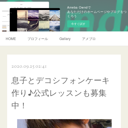
Ameba Owndで
あなただけのホームページやブログをつ
くろう
今すぐ試す
HOME
プロフィール
Gallary
アメブロ
2020.09.25 02:41
息子とデコシフォンケーキ
作り♪公式レッスンも募集
中！