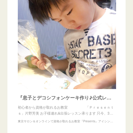
『息子とデコシフォンケーキ作り♪公式レッスンも募集中！』
初心者から資格が取れるお教室 「Ｐｒｅｓｅｎｔ
ｓ」片野芳美 お子様連れ&出張レッスン承ります 只今、3…
東京サロン＆オンラインで資格が取れるお教室『Presents』アイシングクッキー、練り切りアート、あんフラワー、フラワーゼリー教室