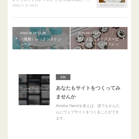
2022.11.21 04:01
2020.09.25 11:28
2020.09.24 04:17
（最新）レッスンスケジ
明日〆切です！スヌーピ
ュール
ークッキーポップスレッ
スン
PR
あなたもサイトをつくってみ
ませんか
Ameba Owndを使えば、誰でもかんた
んにウェブサイトをつくることができ
ます。