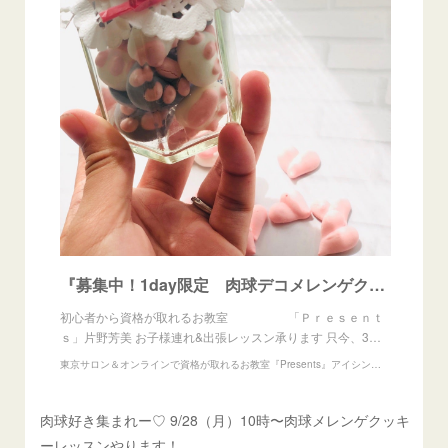
『募集中！1day限定 肉球デコメレンゲクッキー』
初心者から資格が取れるお教室 「Ｐｒｅｓｅｎｔ
ｓ」片野芳美 お子様連れ&出張レッスン承ります 只今、3…
東京サロン＆オンラインで資格が取れるお教室『Presents』アイシングクッキー、練り切りアート、あんフラワー、フラワーゼリー教室
肉球好き集まれー♡ 9/28（月）10時〜肉球メレンゲクッキ
ーレッスンやります！