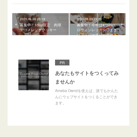
2020.09.06 23:16
2020.09.05 23:29
募集中！1day限定 肉球
募集中！今年は4つのハ
デコメレンゲクッキー
ロウィンレッスン♡まず
はアニバーサリーケーキ
PR
あなたもサイトをつくってみ
ませんか
Ameba Owndを使えば、誰でもかんた
んにウェブサイトをつくることができ
ます。